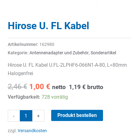
Hirose U. FL Kabel
Artikelnummer:
162980
Kategorie:
Antennenadapter und Zubehör
,
Sonderartikel
Hirose U. FL Kabel U.FL-2LPHF6-066N1-A-80, L=80mm
Halogenfrei
Ursprünglicher
Aktueller
2,46
€
1,00
€
netto
1,19
€
brutto
Preis
Preis
Verfügbarkeit:
728 vorrätig
war:
ist:
2,46 €
1,00 €.
Hirose
Produkt bestellen
-
+
U.
FL
zzgl.
Versandkosten
Kabel