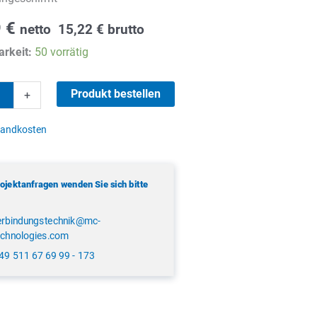
9
€
netto
15,22
€
brutto
rkeit:
50 vorrätig
Produkt bestellen
+
sandkosten
rojektanfragen wenden Sie sich bitte
erbindungstechnik@mc-
echnologies.com
49 511 67 69 99 - 173