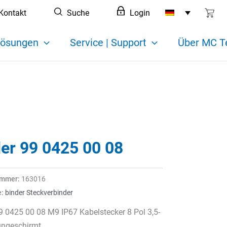
Kontakt
Suche
Login
ösungen
Service | Support
Über MC T
der 99 0425 00 08
ummer:
163016
e:
binder Steckverbinder
9 0425 00 08 M9 IP67 Kabelstecker 8 Pol 3,5-
ngeschirmt