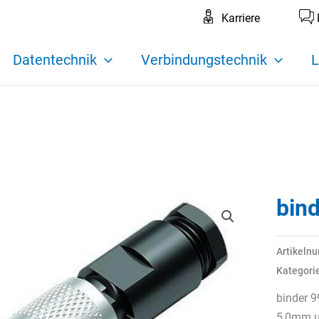
Karriere
Datentechnik
Verbindungstechnik
L
bin
Artikeln
Kategori
binder 9
5,0mm u