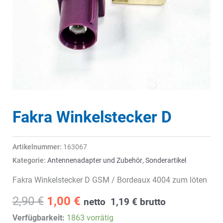
Fakra Winkelstecker D
Artikelnummer:
163067
Kategorie:
Antennenadapter und Zubehör
,
Sonderartikel
Fakra Winkelstecker D GSM / Bordeaux 4004 zum löten
Ursprünglicher
Aktueller
2,90
€
1,00
€
netto
1,19
€
brutto
Preis
Preis
Verfügbarkeit:
1863 vorrätig