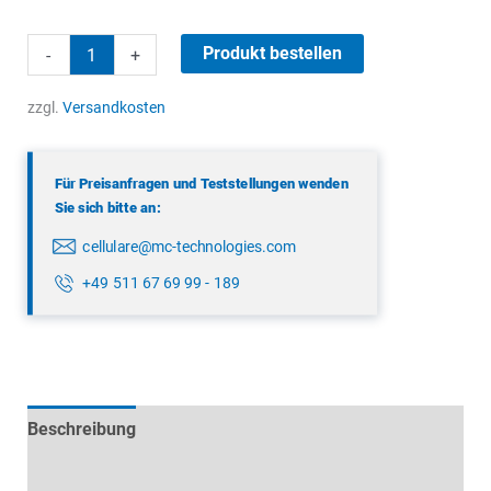
war:
ist:
2,90 €
1,00 €.
Fakra
Produkt bestellen
-
+
Winkelstecker
D
zzgl.
Versandkosten
Menge
Für Preisanfragen und Teststellungen wenden
Sie sich bitte an:
cellulare@mc-technologies.com
+49 511 67 69 99 - 189
Beschreibung
Technische Daten