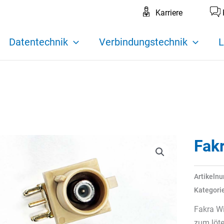
Karriere
Datentechnik
Verbindungstechnik
L
Fakr
Artikeln
Kategori
Fakra Wi
zum löt