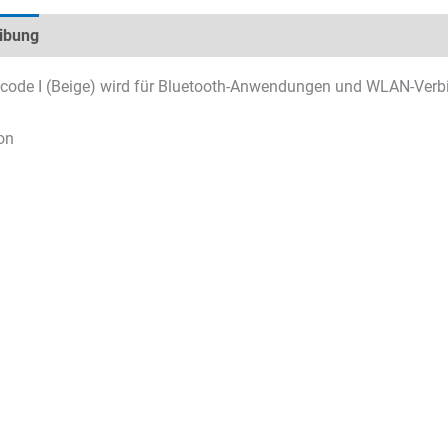
ibung
Technische Daten
Datenblätter & Downloads
code I (Beige) wird für Bluetooth-Anwendungen und WLAN-Verb
on