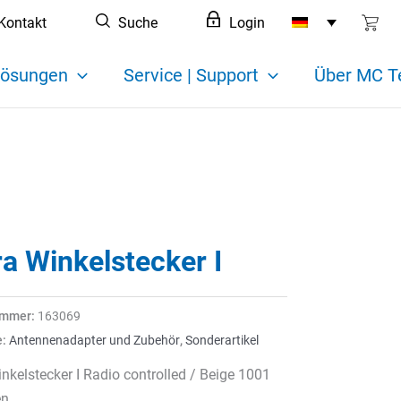
Kontakt
Suche
Login
ösungen
Service | Support
Über MC T
a Winkelstecker I
ummer:
163069
e:
Antennenadapter und Zubehör
,
Sonderartikel
nkelstecker I Radio controlled / Beige 1001
en