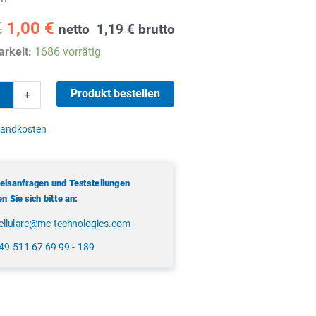
Ursprünglicher
Aktueller
€
1,00
€
netto
1,19
€
brutto
Preis
Preis
rkeit:
1686 vorrätig
war:
ist:
2,90 €
1,00 €.
Produkt bestellen
+
ecker
sandkosten
reisanfragen und Teststellungen
 Sie sich bitte an:
ellulare@mc-technologies.com
49 511 67 69 99 - 189