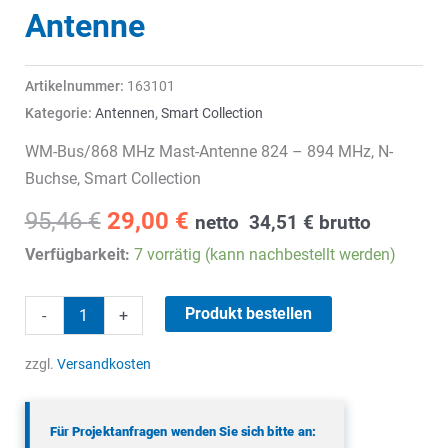
Antenne
Artikelnummer:
163101
Kategorie:
Antennen
,
Smart Collection
WM-Bus/868 MHz Mast-Antenne 824 – 894 MHz, N-
Buchse, Smart Collection
Ursprünglicher
Aktueller
95,46
€
29,00
€
netto
34,51
€
brutto
Preis
Preis
Verfügbarkeit:
7 vorrätig (kann nachbestellt werden)
war:
ist:
95,46 €
29,00 €.
WM-
Produkt bestellen
-
+
Bus/868
MHz
zzgl.
Versandkosten
Mast-
Antenne
Für Projektanfragen wenden Sie sich bitte an:
Menge