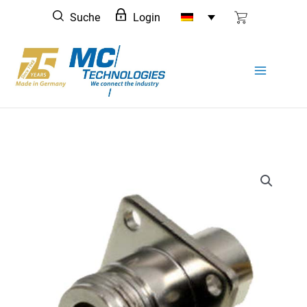
Zum
Suche
Login
Inhalt
springen