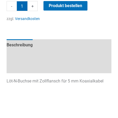
N-
Produkt bestellen
-
+
Kabel-
Flansch-
zzgl.
Versandkosten
Buchse
Menge
Beschreibung
Technische Daten
Datenblätter & Downloads
Löt-N-Buchse mit Zollflansch für 5 mm Koaxialkabel