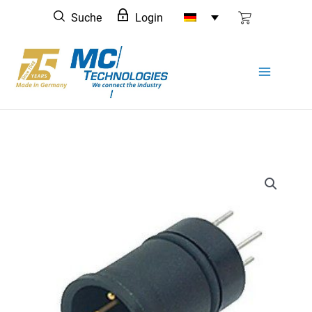
Zum
Suche
Login
Inhalt
springen