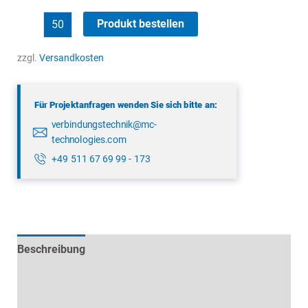
binder
Produkt bestellen
09
0431
zzgl.
Versandkosten
474
04
Für Projektanfragen wenden Sie sich bitte an:
Menge
verbindungstechnik@mc-
technologies.com
+49 511 67 69 99 - 173
Beschreibung
Technische Daten