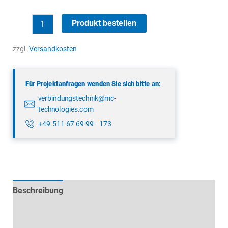
binder
Produkt bestellen
43
1772
zzgl.
Versandkosten
006
04
Für Projektanfragen wenden Sie sich bitte an:
Menge
verbindungstechnik@mc-
technologies.com
+49 511 67 69 99 - 173
Beschreibung
Technische Daten