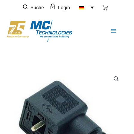
Zum
Suche
Login
Inhalt
springen