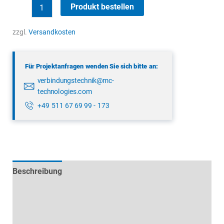
binder
Produkt bestellen
99
0430
zzgl.
Versandkosten
287
04
Für Projektanfragen wenden Sie sich bitte an:
Menge
verbindungstechnik@mc-
technologies.com
+49 511 67 69 99 - 173
Beschreibung
Technische Daten
Datenblätter & Downloads