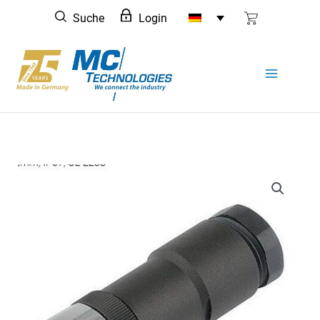
Zum
Suche
Login
Inhalt
springen