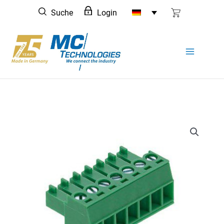
Zum
Suche
Login
Inhalt
springen