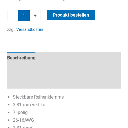
Steckverbinder
Produkt bestellen
-
+
7
pol.
zzgl.
Versandkosten
10A/300V
Menge
Beschreibung
Technische Daten
Datenblätter & Downloads
Steckbare Reihenklemme
3.81 mm vertikal
7 -polig
26-16AWG
1.31 mm²