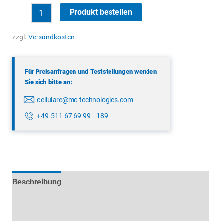
Low
Produkt bestellen
Loss
Koaxialkabel
zzgl.
Versandkosten
Menge
Für Preisanfragen und Teststellungen wenden
Sie sich bitte an:
cellulare@mc-technologies.com
+49 511 67 69 99 - 189
Beschreibung
Technische Daten