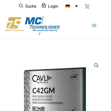
Zum
Suche
Login
Inhalt
springen