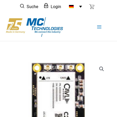
Zum
Suche
Login
Inhalt
springen