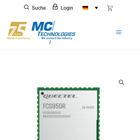
Zum
Suche
Login
Inhalt
springen