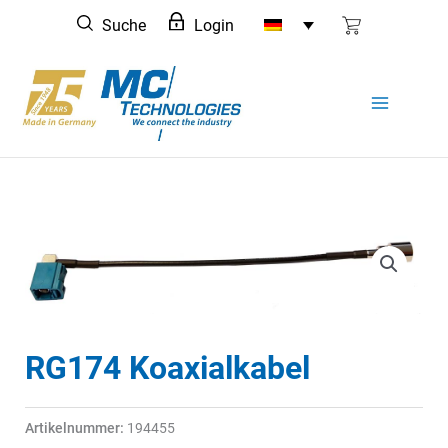
Zum
Suche
Login
Inhalt
springen
RG174 Koaxialkabel
Artikelnummer:
194455