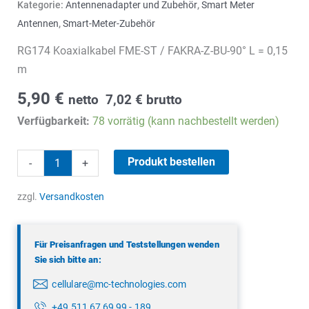
Kategorie:
Antennenadapter und Zubehör
,
Smart Meter
Antennen
,
Smart-Meter-Zubehör
RG174 Koaxialkabel FME-ST / FAKRA-Z-BU-90° L = 0,15
m
5,90
€
netto
7,02
€
brutto
Verfügbarkeit:
78 vorrätig (kann nachbestellt werden)
RG174
Produkt bestellen
-
+
Koaxialkabel
Menge
zzgl.
Versandkosten
Für Preisanfragen und Teststellungen wenden
Sie sich bitte an:
cellulare@mc-technologies.com
+49 511 67 69 99 - 189