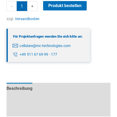
LTE
Produkt bestellen
-
+
+
450MHz
zzgl.
Versandkosten
Kombiantenne
Menge
Für Projektanfragen wenden Sie sich bitte an:
cellulare@mc-technologies.com
+49 511 67 69 99 - 177
Beschreibung
Technische Daten
Datenblätter & Downloads