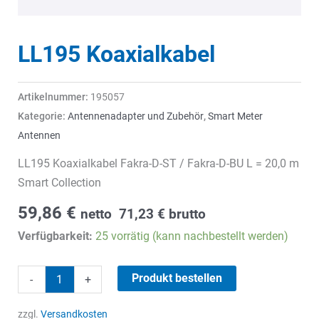
LL195 Koaxialkabel
Artikelnummer:
195057
Kategorie:
Antennenadapter und Zubehör
,
Smart Meter
Antennen
LL195 Koaxialkabel Fakra-D-ST / Fakra-D-BU L = 20,0 m
Smart Collection
59,86
€
netto
71,23
€
brutto
Verfügbarkeit:
25 vorrätig (kann nachbestellt werden)
LL195
Produkt bestellen
-
+
Koaxialkabel
Menge
zzgl.
Versandkosten