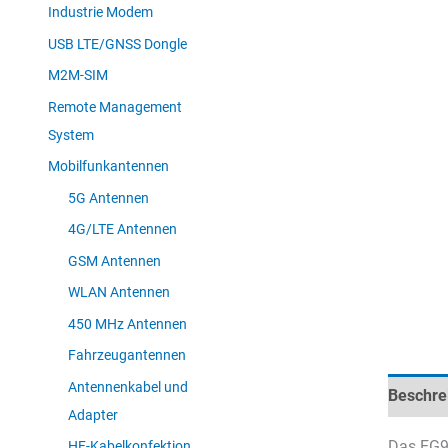
Industrie Modem
USB LTE/GNSS Dongle
M2M-SIM
Remote Management
System
Mobilfunkantennen
5G Antennen
4G/LTE Antennen
GSM Antennen
WLAN Antennen
450 MHz Antennen
Fahrzeugantennen
Antennenkabel und
Beschre
Adapter
Das EG9
HF-Kabelkonfektion