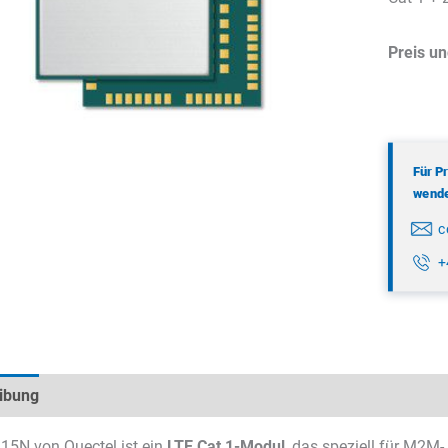
Preis un
Für P
wenden
c
+
ibung
Technische Daten
Datenblätter & Downloads
15N von Quectel ist ein
LTE Cat 1-Modul
, das speziell für M2M