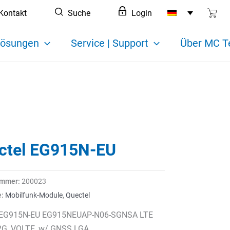
Kontakt
Suche
Login
ösungen
Service | Support
Über MC T
ctel EG915N-EU
ummer:
200023
e:
Mobilfunk-Module
,
Quectel
 EG915N-EU EG915NEUAP-N06-SGNSA LTE
 2G, VOLTE, w/ GNSS LGA