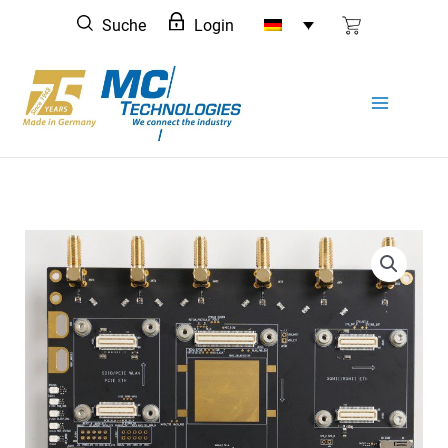
Zum
Suche
Login
Inhalt
springen