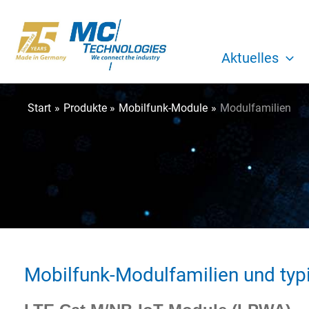
Zum
Inhalt
springen
Aktuelles
Start
Produkte
Mobilfunk-Module
Modulfamilien
Mobilfunk-Modulfamilien und ty