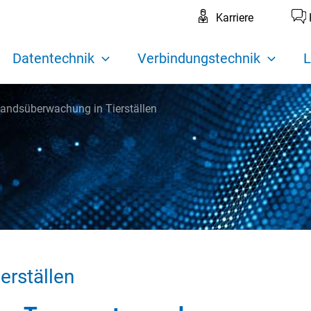
Karriere
Datentechnik
Verbindungstechnik
L
andsüberwachung in Tierställen
erställen