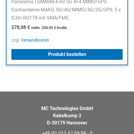
Panorama LGMM4B-6-60 5G 4×4 MIMO/GPS
Dachantenne MAKO, 5G/4G/MIMO/3G/2G/GPS, 5 x
0,3m RG174 mit SMA/FME,
278,08
€
netto
330,92
€
brutto
zzgl.
Versandkosten
Produkt bestellen
MC Technologies GmbH
Kabelkamp 2
D-30179 Hannover
+49 (0) 511 67 69 99 - 0