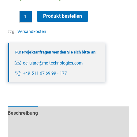
Panorama
Produkt bestellen
LPMM8B-
6-
zzgl.
Versandkosten
60
Menge
Für Projektanfragen wenden Sie sich bitte an:
cellulare@mc-technologies.com
+49 511 67 69 99 - 177
Beschreibung
Technische Daten