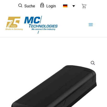
Zum
Suche
Login
Inhalt
springen