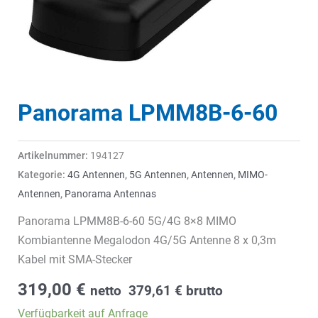
Panorama LPMM8B-6-60
Artikelnummer:
194127
Kategorie:
4G Antennen
,
5G Antennen
,
Antennen
,
MIMO-
Antennen
,
Panorama Antennas
Panorama LPMM8B-6-60 5G/4G 8×8 MIMO
Kombiantenne Megalodon 4G/5G Antenne 8 x 0,3m
Kabel mit SMA-Stecker
319,00
€
netto
379,61
€
brutto
Verfügbarkeit auf Anfrage