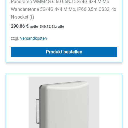
Panorama WMM4G-6-60-05NJ 5G/4G 4×4 MiMo
Wandantenne 5G/4G 4×4 MiMo, IP66 0,5m CS32, 4x
N-socket (f)
290,86
€
netto
346,12
€
brutto
zzgl.
Versandkosten
Produkt bestellen