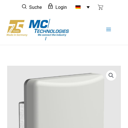
Zum
Suche
Login
Inhalt
springen