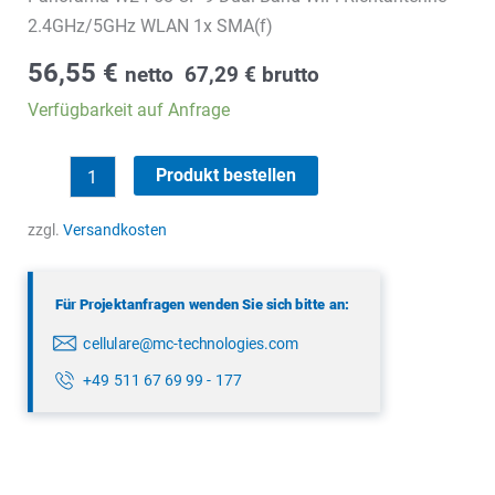
2.4GHz/5GHz WLAN 1x SMA(f)
56,55
€
netto
67,29
€
brutto
Verfügbarkeit auf Anfrage
Panorama
Produkt bestellen
W24-
58-
zzgl.
Versandkosten
CP-
9
Für Projektanfragen wenden Sie sich bitte an:
Menge
cellulare@mc-technologies.com
+49 511 67 69 99 - 177