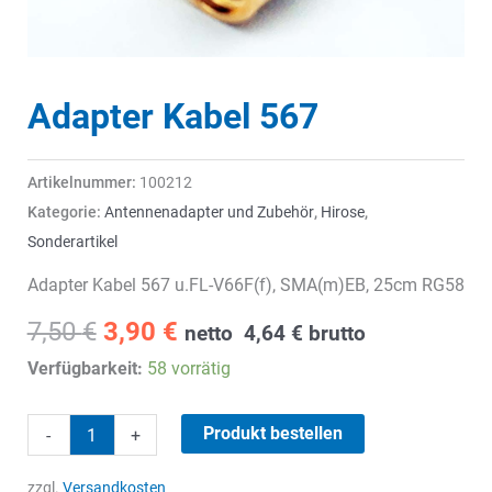
Adapter Kabel 567
Artikelnummer:
100212
Kategorie:
Antennenadapter und Zubehör
,
Hirose
,
Sonderartikel
Adapter Kabel 567 u.FL-V66F(f), SMA(m)EB, 25cm RG58
Ursprünglicher
Aktueller
7,50
€
3,90
€
netto
4,64
€
brutto
Preis
Preis
Verfügbarkeit:
58 vorrätig
war:
ist:
7,50 €
3,90 €.
Adapter
Produkt bestellen
-
+
Kabel
567
zzgl.
Versandkosten