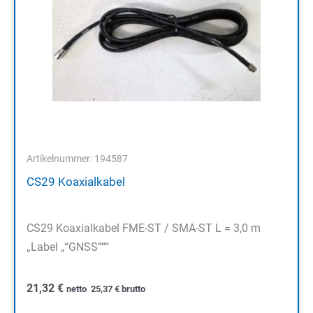
Artikelnummer: 194587
CS29 Koaxialkabel
CS29 Koaxialkabel FME-ST / SMA-ST L = 3,0 m
„Label „“GNSS“““
21,32
€
netto
25,37
€
brutto