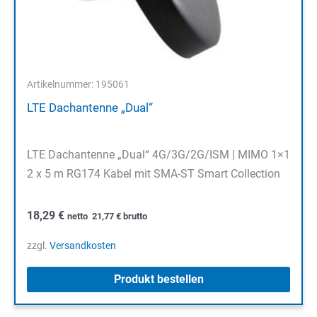
Artikelnummer: 195061
LTE Dachantenne „Dual“
LTE Dachantenne „Dual“ 4G/3G/2G/ISM | MIMO 1×1
2 x 5 m RG174 Kabel mit SMA-ST Smart Collection
18,29
€
netto
21,77
€
brutto
zzgl.
Versandkosten
Produkt bestellen