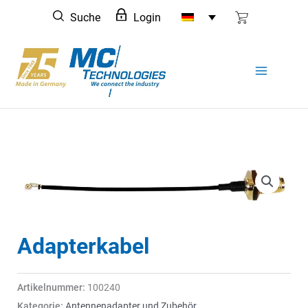
Zum
Suche
Login
Inhalt
springen
Adapterkabel
Artikelnummer:
100240
Kategorie:
Antennenadapter und Zubehör