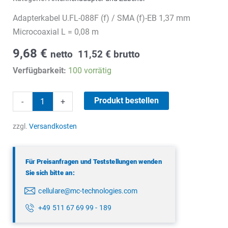
Adapterkabel U.FL-088F (f) / SMA (f)-EB 1,37 mm
Microcoaxial L = 0,08 m
9,68
€
netto
11,52
€
brutto
Verfügbarkeit:
100 vorrätig
Adapterkabel
Produkt bestellen
-
+
Menge
zzgl.
Versandkosten
Für Preisanfragen und Teststellungen wenden
Sie sich bitte an:
cellulare@mc-technologies.com
+49 511 67 69 99 - 189