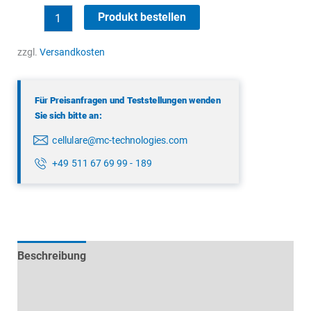
Low
Produkt bestellen
Loss
Koaxialkabel
zzgl.
Versandkosten
Menge
Für Preisanfragen und Teststellungen wenden
Sie sich bitte an:
cellulare@mc-technologies.com
+49 511 67 69 99 - 189
Beschreibung
Technische Daten