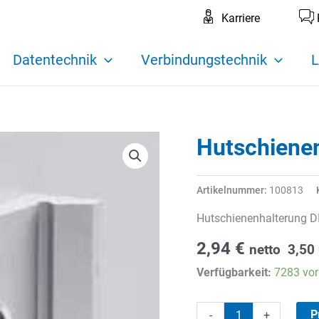
Karriere
Datentechnik
Verbindungstechnik
L
Hutschiene
Artikelnummer:
100813
Hutschienenhalterung D
2,94
€
netto
3,50
Verfügbarkeit:
7283 vor
Hutschienenhalterung
P
-
+