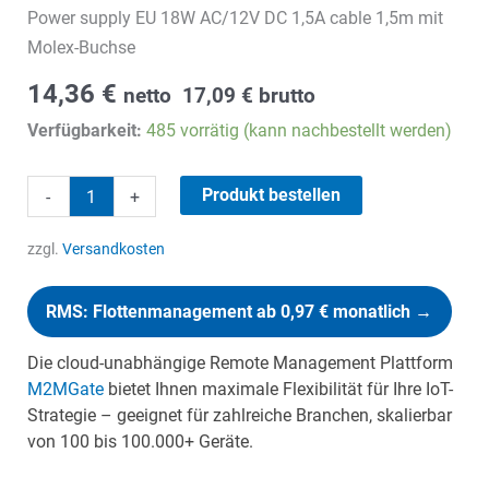
Power supply EU 18W AC/12V DC 1,5A cable 1,5m mit
Molex-Buchse
14,36
€
netto
17,09
€
brutto
Verfügbarkeit:
485 vorrätig (kann nachbestellt werden)
Power
Produkt bestellen
-
+
supply
EU
zzgl.
Versandkosten
Menge
RMS: Flottenmanagement ab 0,97 € monatlich →
Die cloud-unabhängige Remote Management Plattform
M2MGate
bietet Ihnen maximale Flexibilität für Ihre IoT-
Strategie – geeignet für zahlreiche Branchen, skalierbar
von 100 bis 100.000+ Geräte.