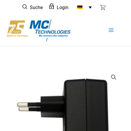
Zum
Suche
Login
Inhalt
springen