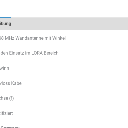
ibung
Technische Daten
Datenblätter & Downloads
8 MHz Wandantenne mit Winkel
r den Einsatz im LORA Bereich
ewinn
loss Kabel
hse (f)
ifiziert