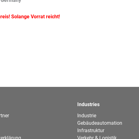
 Germany
eis! Solange Vorrat reicht!
Industries
tner
Industrie
Gebäudeautomation
Infrastruktur
erklärung
Verkehr & Logistik