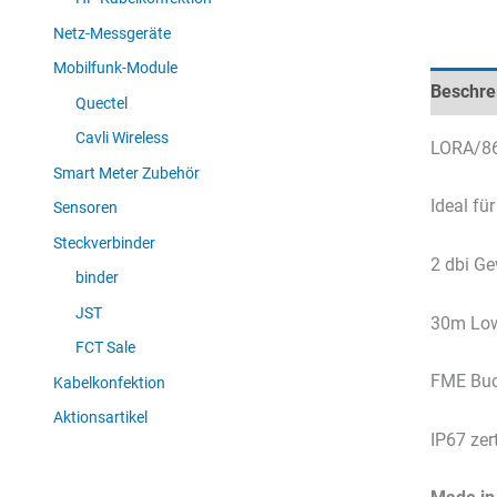
Netz-Messgeräte
Mobilfunk-Module
Beschre
Quectel
Cavli Wireless
LORA/86
Smart Meter Zubehör
Ideal fü
Sensoren
Steckverbinder
2 dbi G
binder
JST
30m Low
FCT Sale
FME Buc
Kabelkonfektion
Aktionsartikel
IP67 zert