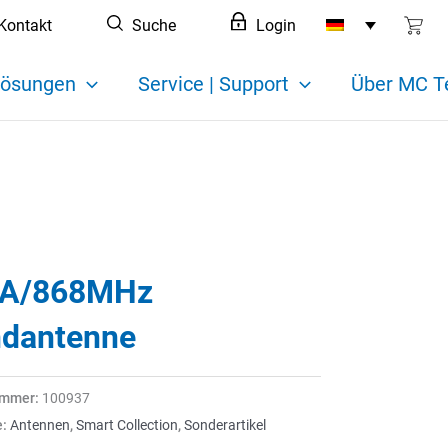
Kontakt
Suche
Login
ösungen
Service | Support
Über MC T
A/868MHz
dantenne
ummer:
100937
e:
Antennen
,
Smart Collection
,
Sonderartikel