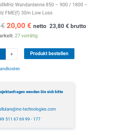
8MHz Wandantenne 850 – 900 / 1800 –
z FME(f) 30m Low Loss
Ursprünglicher
Aktueller
0
€
20,00
€
netto
23,80
€
brutto
Preis
Preis
rkeit:
27 vorrätig
war:
ist:
39,00 €
20,00 €.
68MHz
Produkt bestellen
+
tenne
sandkosten
rojektanfragen wenden Sie sich bitte
ellulare@mc-technologies.com
49 511 67 69 99 - 177