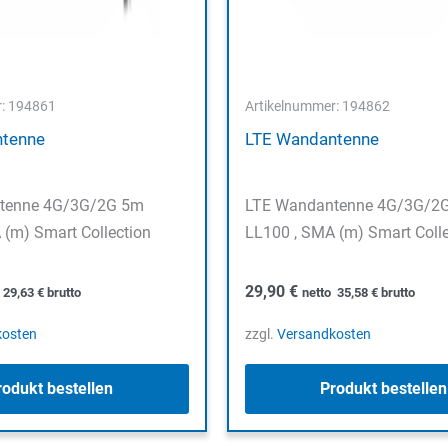
r: 194861
Artikelnummer: 194862
ntenne
LTE Wandantenne
tenne 4G/3G/2G 5m
LTE Wandantenne 4G/3G/2
 (m) Smart Collection
LL100 , SMA (m) Smart Colle
29,90
€
o
29,63
€
brutto
netto
35,58
€
brutto
kosten
zzgl.
Versandkosten
rodukt bestellen
Produkt bestellen