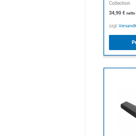
Collection
34,90
€
nett
zzgl.
Versand
P