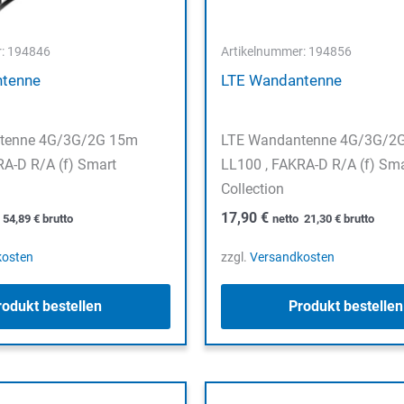
r: 194846
Artikelnummer: 194856
ntenne
LTE Wandantenne
tenne 4G/3G/2G 15m
LTE Wandantenne 4G/3G/2
RA-D R/A (f) Smart
LL100 , FAKRA-D R/A (f) Sma
Collection
17,90
€
o
54,89
€
brutto
netto
21,30
€
brutto
kosten
zzgl.
Versandkosten
rodukt bestellen
Produkt bestellen