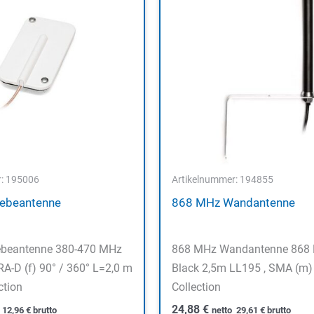
r: 195006
Artikelnummer: 194855
ebeantenne
868 MHz Wandantenne
ebeantenne 380-470 MHz
868 MHz Wandantenne 868
A-D (f) 90° / 360° L=2,0 m
Black 2,5m LL195 , SMA (m)
ction
Collection
24,88
€
o
12,96
€
brutto
netto
29,61
€
brutto