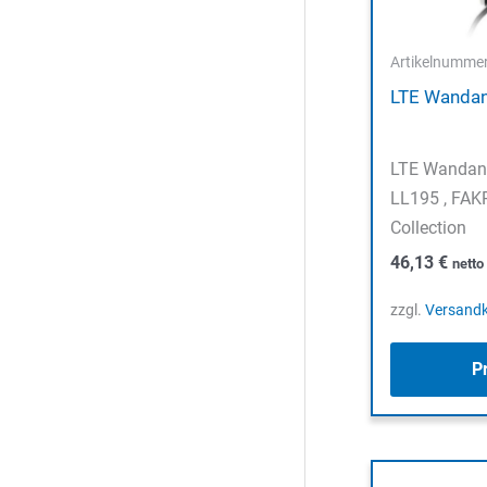
Artikelnumme
LTE Wanda
LTE Wandan
LL195 , FAK
Collection
46,13
€
nett
zzgl.
Versand
P