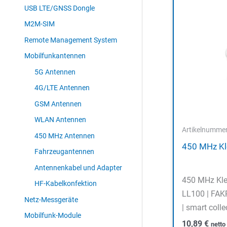
USB LTE/GNSS Dongle
M2M-SIM
Remote Management System
Mobilfunkantennen
5G Antennen
4G/LTE Antennen
GSM Antennen
WLAN Antennen
Artikelnumme
450 MHz Antennen
450 MHz Kl
Fahrzeugantennen
Antennenkabel und Adapter
450 MHz Kl
HF-Kabelkonfektion
LL100 | FAKR
Netz-Messgeräte
| smart colle
Mobilfunk-Module
10,89
€
nett