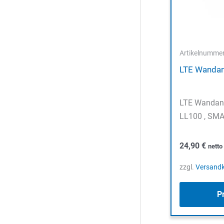
Artikelnumme
LTE Wanda
LTE Wandan
LL100 , SMA
24,90
€
nett
zzgl.
Versand
P