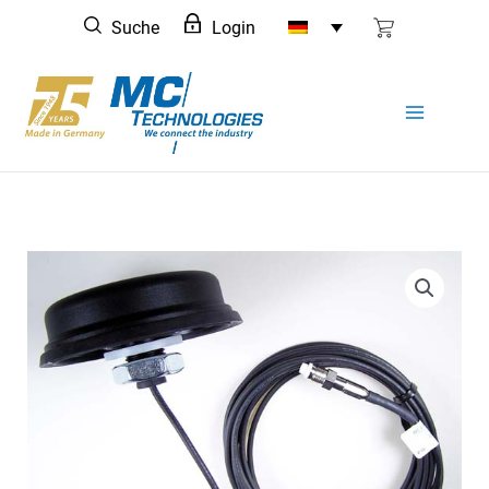
Zum
Suche
Login
Inhalt
springen