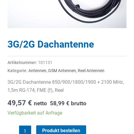
3G/2G Dachantenne
Artikelnummer:
101131
Kategorie:
Antennen
,
GSM Antennen
,
Reel Antennen
3G/2G Dachantenne 850/900/1800/1900 + 2100 MHz,
1,5m RG-174, FME (f), Reel
49,57
€
netto
58,99
€
brutto
Verfügbarkeit auf Anfrage
3G/2G
Produkt bestellen