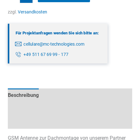
Dachantenne
Menge
zzgl.
Versandkosten
Für Projektanfragen wenden Sie sich bitte an:
cellulare@mc-technologies.com
+49 511 67 69 99 - 177
Beschreibung
Technische Daten
Datenblätter & Downloads
GSM Antenne zur Dachmontage von unserem Partner