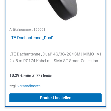
Artikelnummer: 195061
LTE Dachantenne „Dual“
LTE Dachantenne „Dual“ 4G/3G/2G/ISM | MIMO 1×1
2 x 5 m RG174 Kabel mit SMA-ST Smart Collection
18,29
€
netto
21,77
€
brutto
zzgl.
Versandkosten
Produkt bestellen