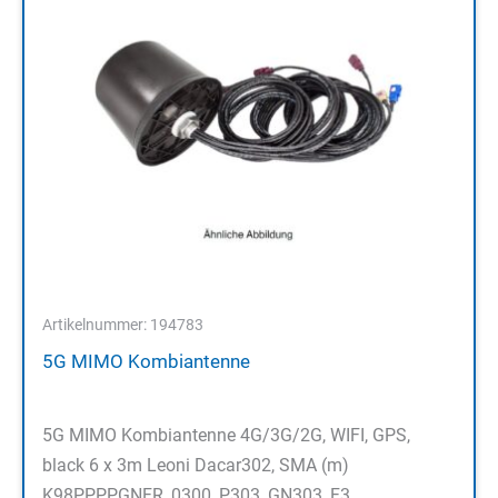
Artikelnummer: 194783
5G MIMO Kombiantenne
5G MIMO Kombiantenne 4G/3G/2G, WIFI, GPS,
black 6 x 3m Leoni Dacar302, SMA (m)
K98PPPPGNFR_0300_P303_GN303_F3