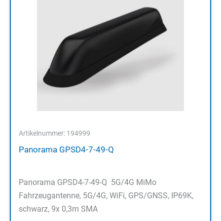
Artikelnummer: 194999
Panorama GPSD4-7-49-Q
Panorama GPSD4-7-49-Q 5G/4G MiMo
Fahrzeugantenne, 5G/4G, WiFi, GPS/GNSS, IP69K,
schwarz, 9x 0,3m SMA