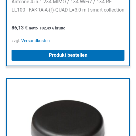
Antenne 4-in-1 2×4 MIMO / 1×4 WiFi7 / 1×4 RF
LL100 | FAKRA-A-(f)-QUAD L=3,0 m | smart collection
86,13
€
netto
102,49
€
brutto
zzgl.
Versandkosten
Produkt bestellen