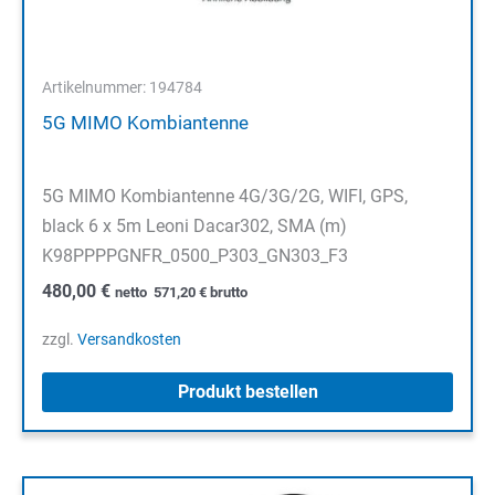
Artikelnummer: 194784
5G MIMO Kombiantenne
5G MIMO Kombiantenne 4G/3G/2G, WIFI, GPS,
black 6 x 5m Leoni Dacar302, SMA (m)
K98PPPPGNFR_0500_P303_GN303_F3
480,00
€
netto
571,20
€
brutto
zzgl.
Versandkosten
Produkt bestellen