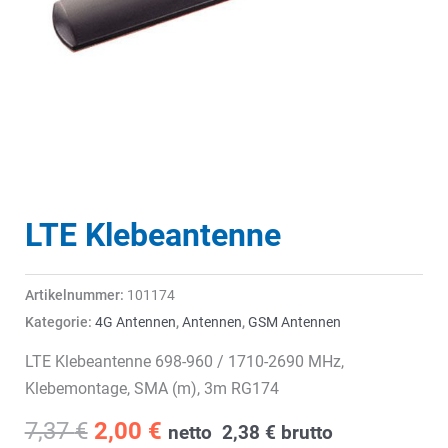
LTE Klebeantenne
Artikelnummer:
101174
Kategorie:
4G Antennen
,
Antennen
,
GSM Antennen
LTE Klebeantenne 698-960 / 1710-2690 MHz,
Klebemontage, SMA (m), 3m RG174
Ursprünglicher
Aktueller
7,37
€
2,00
€
netto
2,38
€
brutto