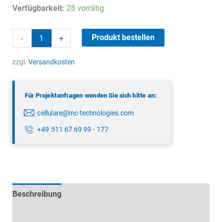
Preis
Preis
Verfügbarkeit:
28 vorrätig
war:
ist:
7,37 €
2,00 €.
LTE
Produkt bestellen
-
+
Klebeantenne
Menge
zzgl.
Versandkosten
Für Projektanfragen wenden Sie sich bitte an:
cellulare@mc-technologies.com
+49 511 67 69 99 - 177
Beschreibung
Technische Daten