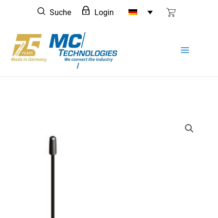
Zum
Suche
Login
Inhalt
springen