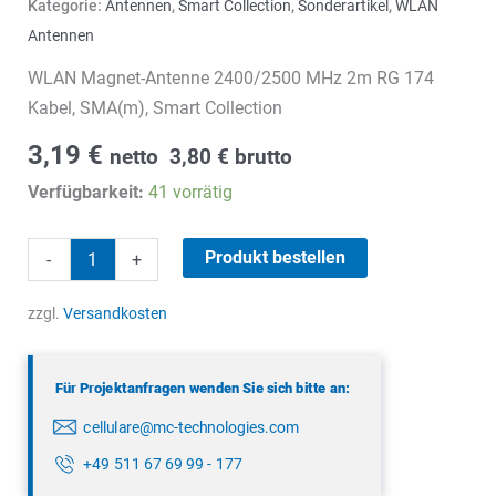
Kategorie:
Antennen
,
Smart Collection
,
Sonderartikel
,
WLAN
Antennen
WLAN Magnet-Antenne 2400/2500 MHz 2m RG 174
Kabel, SMA(m), Smart Collection
3,19
€
netto
3,80
€
brutto
Verfügbarkeit:
41 vorrätig
WLAN
Produkt bestellen
-
+
Magnet-
Antenne
zzgl.
Versandkosten
Menge
Für Projektanfragen wenden Sie sich bitte an:
cellulare@mc-technologies.com
+49 511 67 69 99 - 177