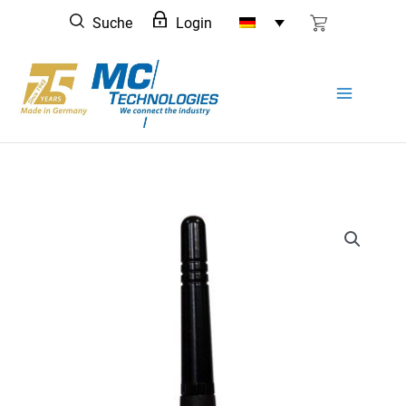
Zum
Suche
Login
Inhalt
springen