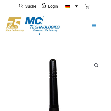
Zum
Suche
Login
Inhalt
springen