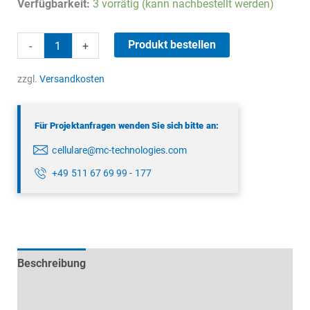
Verfügbarkeit:
3 vorrätig (kann nachbestellt werden)
LTE
Produkt bestellen
-
+
Magnetfussantenne
Menge
zzgl.
Versandkosten
Für Projektanfragen wenden Sie sich bitte an:
cellulare@mc-technologies.com
+49 511 67 69 99 - 177
Beschreibung
Technische Daten