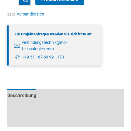
99
9113
zzgl.
Versandkosten
00
05
Für Projektanfragen wenden Sie sich bitte an:
Menge
verbindungstechnik@mc-
technologies.com
+49 511 67 69 99 - 173
Beschreibung
Technische Daten
Datenblätter & Downloads