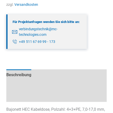
6502
zzgl.
Versandkosten
000
08
Für Projektanfragen wenden Sie sich bitte an:
Menge
verbindungstechnik@mc-
technologies.com
+49 511 67 69 99 - 173
Beschreibung
Technische Daten
Datenblätter & Downloads
Bajonett HEC Kabeldose, Polzahl: 4+3+PE, 7,0-17,0 mm,