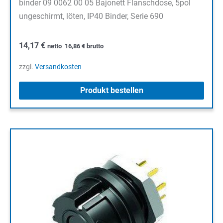
binder 09 0062 00 05 Bajonett Flanschdose, 5pol
ungeschirmt, löten, IP40 Binder, Serie 690
14,17
€
netto
16,86
€
brutto
zzgl.
Versandkosten
Produkt bestellen