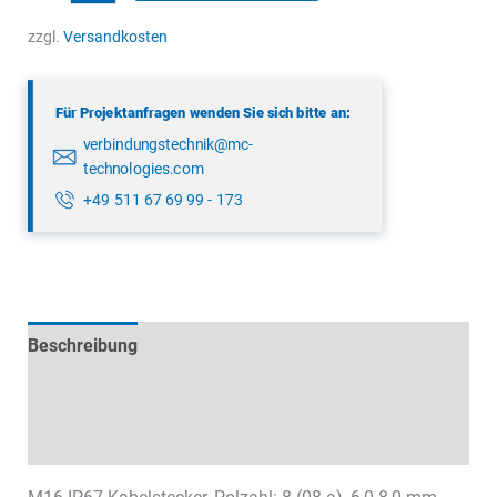
99
5671
zzgl.
Versandkosten
09
08
Für Projektanfragen wenden Sie sich bitte an:
Menge
verbindungstechnik@mc-
technologies.com
+49 511 67 69 99 - 173
Beschreibung
Technische Daten
Datenblätter & Downloads