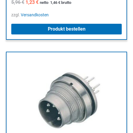
Ursprünglicher
Aktueller
5,96
€
1,23
€
netto
1,46
€
brutto
Preis
Preis
war:
ist:
zzgl.
Versandkosten
5,96 €
1,23 €.
Produkt bestellen