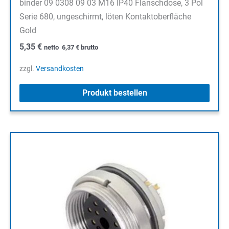
binder 09 0308 09 03 M16 IP40 Flanschdose, 3 Pol
Serie 680, ungeschirmt, löten Kontaktoberfläche
Gold
5,35
€
netto
6,37
€
brutto
zzgl.
Versandkosten
Produkt bestellen