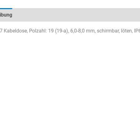
ibung
Technische Daten
Datenblätter & Downloads
 Kabeldose, Polzahl: 19 (19-a), 6,0-8,0 mm, schirmbar, löten, IP