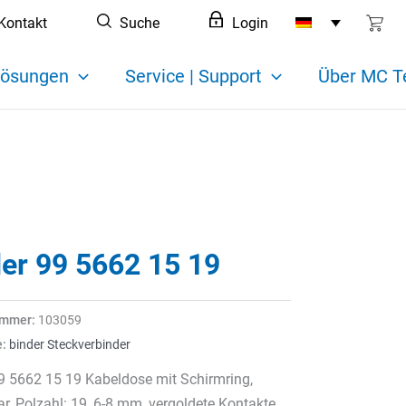
Kontakt
Suche
Login
ösungen
Service | Support
Über MC T
der 99 5662 15 19
ummer:
103059
e:
binder Steckverbinder
9 5662 15 19 Kabeldose mit Schirmring,
r, Polzahl: 19, 6-8 mm, vergoldete Kontakte