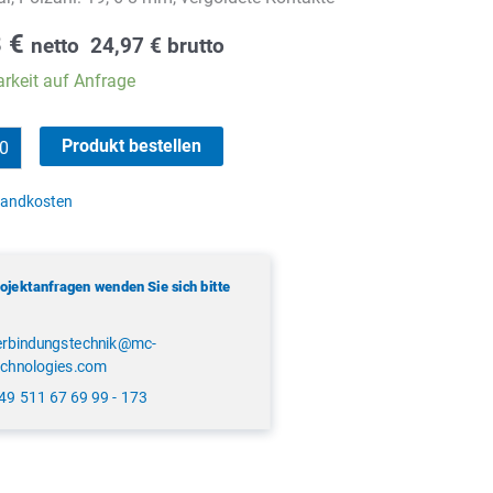
8
€
netto
24,97
€
brutto
rkeit auf Anfrage
Produkt bestellen
sandkosten
rojektanfragen wenden Sie sich bitte
erbindungstechnik@mc-
echnologies.com
49 511 67 69 99 - 173