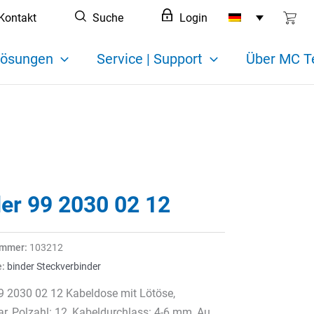
Kontakt
Suche
Login
ösungen
Service | Support
Über MC T
der 99 2030 02 12
ummer:
103212
e:
binder Steckverbinder
9 2030 02 12 Kabeldose mit Lötöse,
r, Polzahl: 12, Kabeldurchlass: 4-6 mm, Au