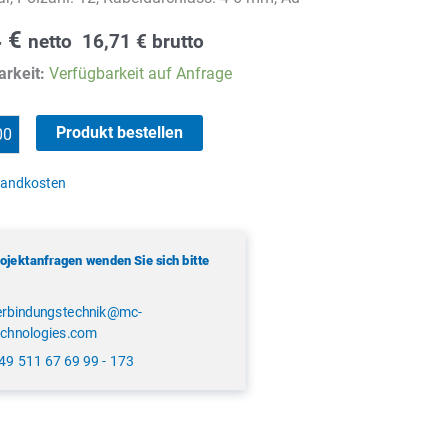
4
€
netto
16,71
€
brutto
rkeit:
Verfügbarkeit auf Anfrage
Produkt bestellen
sandkosten
rojektanfragen wenden Sie sich bitte
erbindungstechnik@mc-
echnologies.com
49 511 67 69 99 - 173