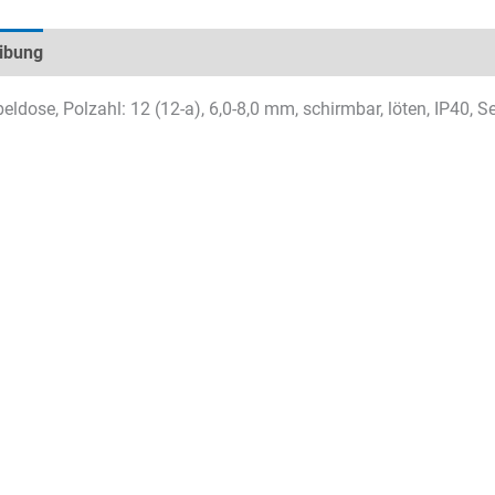
ibung
Technische Daten
Datenblätter & Downloads
ldose, Polzahl: 12 (12-a), 6,0-8,0 mm, schirmbar, löten, IP40, S