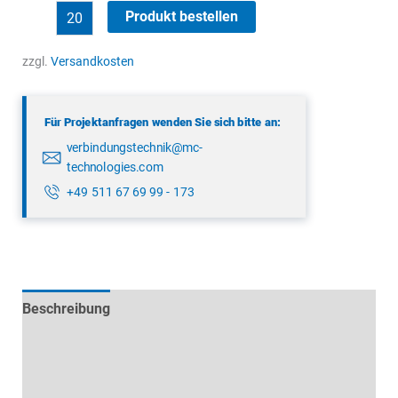
binder
Produkt bestellen
09
3441
zzgl.
Versandkosten
90
05
Für Projektanfragen wenden Sie sich bitte an:
Menge
verbindungstechnik@mc-
technologies.com
+49 511 67 69 99 - 173
Beschreibung
Technische Daten
Datenblätter & Downloads