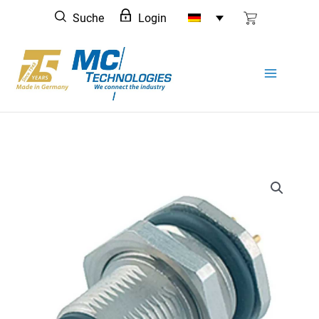
Zum
Suche
Login
Inhalt
springen