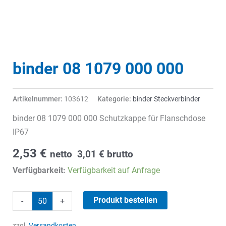
binder 08 1079 000 000
Artikelnummer:
103612
Kategorie:
binder Steckverbinder
binder 08 1079 000 000 Schutzkappe für Flanschdose
IP67
2,53
€
netto
3,01
€
brutto
Verfügbarkeit:
Verfügbarkeit auf Anfrage
binder
Produkt bestellen
-
+
08
1079
zzgl.
Versandkosten