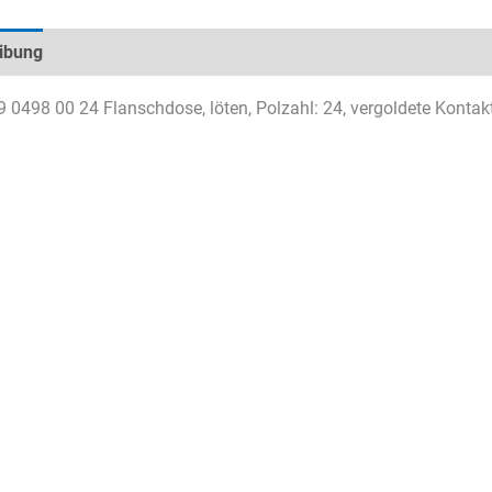
ibung
Technische Daten
Datenblätter & Downloads
9 0498 00 24 Flanschdose, löten, Polzahl: 24, vergoldete Kontak