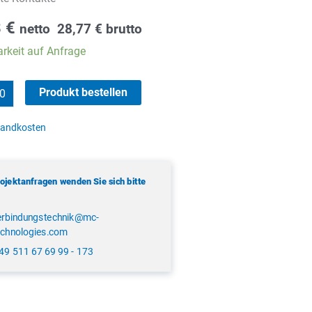
8
€
netto
28,77
€
brutto
rkeit auf Anfrage
Produkt bestellen
sandkosten
rojektanfragen wenden Sie sich bitte
erbindungstechnik@mc-
echnologies.com
49 511 67 69 99 - 173