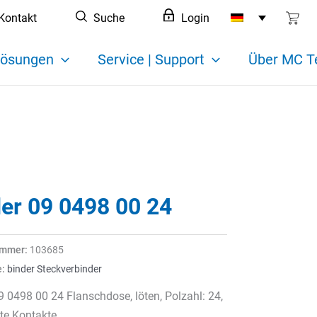
Kontakt
Suche
Login
ösungen
Service | Support
Über MC T
der 09 0498 00 24
ummer:
103685
e:
binder Steckverbinder
9 0498 00 24 Flanschdose, löten, Polzahl: 24,
te Kontakte