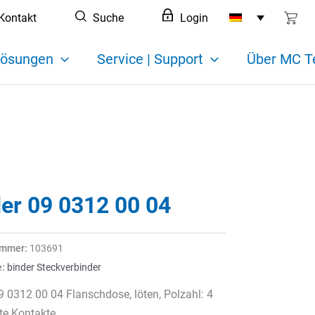
Kontakt
Suche
Login
ösungen
Service | Support
Über MC T
der 09 0312 00 04
ummer:
103691
e:
binder Steckverbinder
9 0312 00 04 Flanschdose, löten, Polzahl: 4
rte Kontakte