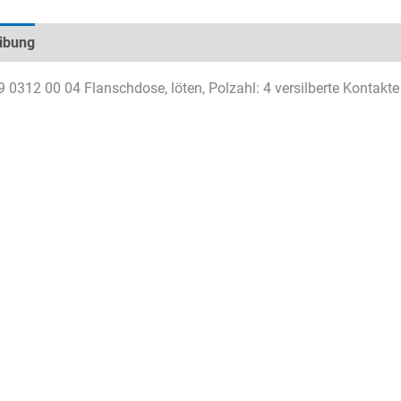
ibung
Technische Daten
Datenblätter & Downloads
9 0312 00 04 Flanschdose, löten, Polzahl: 4 versilberte Kontakte